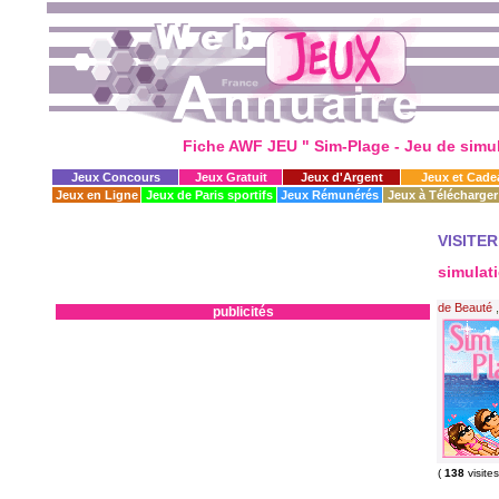
Fiche AWF JEU " Sim-Plage - Jeu de simula
Jeux Concours
Jeux Gratuit
Jeux d'Argent
Jeux et Cade
Jeux en Ligne
Jeux de Paris sportifs
Jeux Rémunérés
Jeux à Télécharger
VISITER
simulati
de Beauté
publicités
(
138
visite