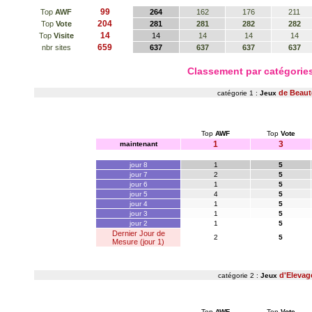
99
Top
AWF
264
162
176
211
204
Top
Vote
281
281
282
282
14
Top
Visite
14
14
14
14
659
nbr sites
637
637
637
637
Classement par catégori
de Beaut
catégorie 1 :
Jeux
Top
AWF
Top
Vote
1
3
maintenant
jour 8
1
5
jour 7
2
5
jour 6
1
5
jour 5
4
5
jour 4
1
5
jour 3
1
5
jour 2
1
5
Dernier Jour de
2
5
Mesure (jour 1)
d'Elevag
catégorie 2 :
Jeux
Top
AWF
Top
Vote