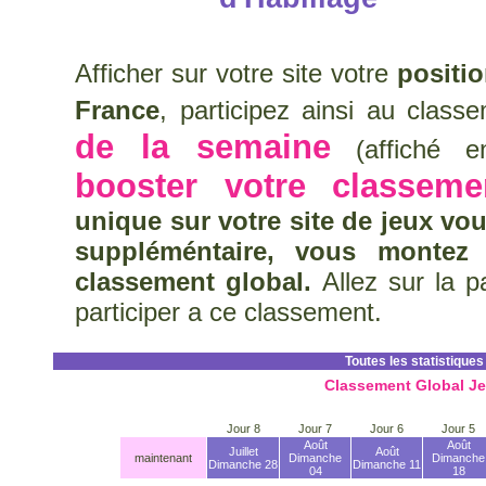
Afficher sur votre site votre
positi
France
, participez ainsi au clas
de la semaine
(affiché en
booster votre classeme
unique sur votre site de jeux vo
suppléméntaire, vous montez
classement global.
Allez sur la 
participer a ce classement.
Toutes les statistiques
Classement Global J
Jour 8
Jour 7
Jour 6
Jour 5
Août
Août
Juillet
Août
maintenant
Dimanche
Dimanche
Dimanche 28
Dimanche 11
04
18