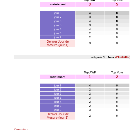
3
5
maintenant
jour 8
4
8
jour 7
3
8
jour 6
4
8
jour 5
3
8
jour 4
4
8
jour 3
2
8
jour 2
2
8
Dernier Jour de
3
8
Mesure (jour 1)
d'Habilla
catégorie 3 :
Jeux
Top AWF
Top Vote
1
2
maintenant
jour 8
4
6
jour 7
2
6
jour 6
2
6
jour 5
3
6
jour 4
2
6
jour 3
2
6
jour 2
3
6
Dernier Jour de
2
6
Mesure (jour 1)
Conseils :