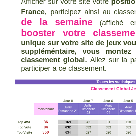
Afficher sur votre site votre
positi
France
, participez ainsi au clas
de la semaine
(affiché en
booster votre classeme
unique sur votre site de jeux vo
suppléméntaire, vous montez
classement global.
Allez sur la 
participer a ce classement.
Toutes les statistiques
Classement Global J
Jour 8
Jour 7
Jour 6
Jour 5
Juillet
Août
Juillet
Août
maintenant
Dimanche
Dimanche
Dimanche 21
Dimanche 
28
04
36
Top
AWF
169
43
31
110
84
Top
Vote
632
632
632
632
350
Top
Visite
634
627
620
620