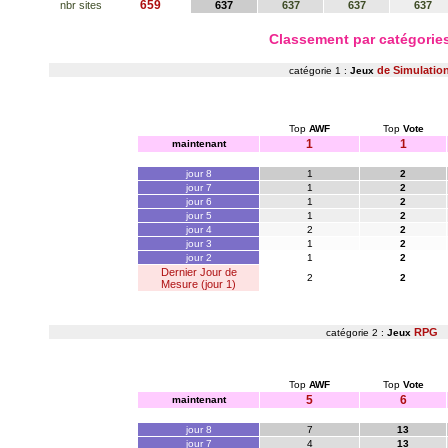
659
nbr sites
637
637
637
637
Classement par catégori
de Simulation
catégorie 1 :
Jeux
Top
AWF
Top
Vote
1
1
maintenant
jour 8
1
2
jour 7
1
2
jour 6
1
2
jour 5
1
2
jour 4
2
2
jour 3
1
2
jour 2
1
2
Dernier Jour de
2
2
Mesure (jour 1)
RPG
catégorie 2 :
Jeux
Top
AWF
Top
Vote
5
6
maintenant
jour 8
7
13
jour 7
4
13