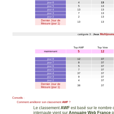
jour 6
4
13
jour 5
5
13
jour 4
13
13
jour 3
7
13
jour 2
2
13
Dernier Jour de
13
13
Mesure (jour 1)
Multijoueu
catégorie 3 :
Jeux
Top AWF
Top Vote
5
12
maintenant
jour 8
12
37
jour 7
8
37
jour 6
5
37
jour 5
7
37
jour 4
37
37
jour 3
9
37
jour 2
4
37
Dernier Jour de
38
37
Mesure (jour 1)
Conseils :
Comment améliorer son classement
AWF
?
Le classement
AWF
est basé sur le nombre d
internaute vient sur
Annuaire Web France
p