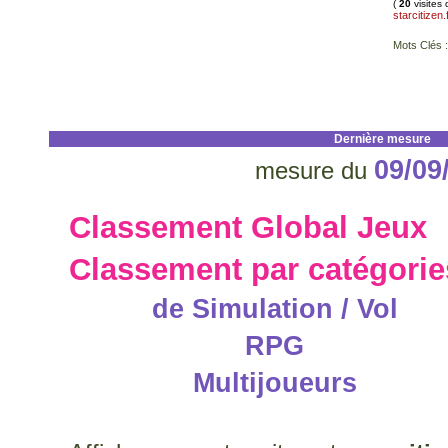
(
20
visites 
starcitizen.f
Mots Clés :
Dernière mesure
09/09
mesure du
Classement Global Jeux
Classement par catégorie
de Simulation / Vol
RPG
Multijoueurs