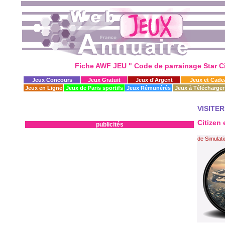
Fiche AWF JEU " Code de parrainage Star Ci
Jeux Concours
Jeux Gratuit
Jeux d'Argent
Jeux et Cade
Jeux en Ligne
Jeux de Paris sportifs
Jeux Rémunérés
Jeux à Télécharger
VISITER
Citizen
publicités
de Simulatio